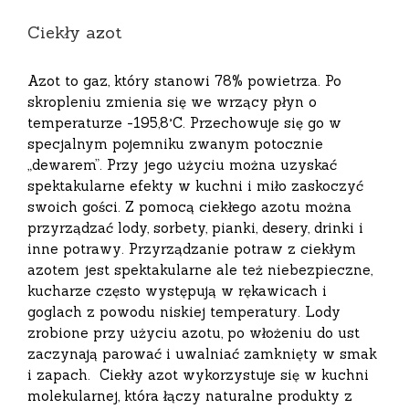
Ciekły azot
Azot to gaz, który stanowi 78% powietrza. Po
skropleniu zmienia się we wrzący płyn o
temperaturze -195,8°C. Przechowuje się go w
specjalnym pojemniku zwanym potocznie
„dewarem”. Przy jego użyciu można uzyskać
spektakularne efekty w kuchni i miło zaskoczyć
swoich gości. Z pomocą ciekłego azotu można
przyrządzać lody, sorbety, pianki, desery, drinki i
inne potrawy. Przyrządzanie potraw z ciekłym
azotem jest spektakularne ale też niebezpieczne,
kucharze często występują w rękawicach i
goglach z powodu niskiej temperatury. Lody
zrobione przy użyciu azotu, po włożeniu do ust
zaczynają parować i uwalniać zamknięty w smak
i zapach. Ciekły azot wykorzystuje się w kuchni
molekularnej, która łączy naturalne produkty z