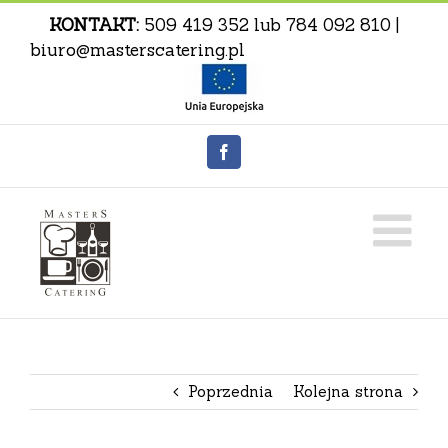
Skip
KONTAKT:
509 419 352
lub
784 092 810
|
to
biuro@masterscat
content
Facebook
Poprzednia
Kolejna strona