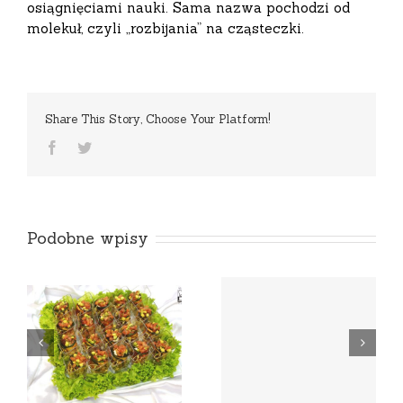
osiągnięciami nauki. Sama nazwa pochodzi od
molekuł, czyli „rozbijania” na cząsteczki.
Share This Story, Choose Your Platform!
Facebook
Twitter
Podobne wpisy
g
Obiady na telefon /
Z własnym kubkiem
online – Warszawa