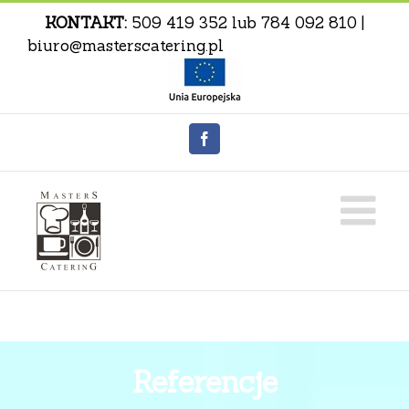
Skip
KONTAKT:
509 419 352
lub
784 092 810
|
to
biuro@masterscat
content
Facebook
Referencje