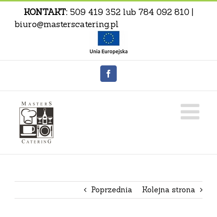
Skip
KONTAKT:
509 419 352
lub
784 092 810
|
to
biuro@masterscat
content
Facebook
Poprzednia
Kolejna strona