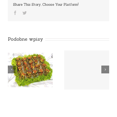
Share This Story, Choose Your Platform!
Facebook
Twitter
Podobne wpisy
g
Obiady na telefon /
Z własnym kubkiem
online – Warszawa